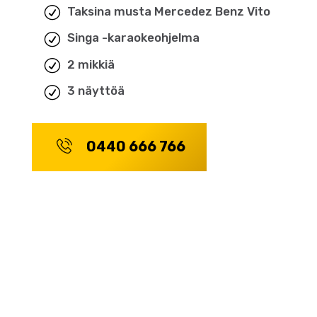
Taksina musta Mercedez Benz Vito
Singa -karaokeohjelma
2 mikkiä
3 näyttöä
0440 666 766