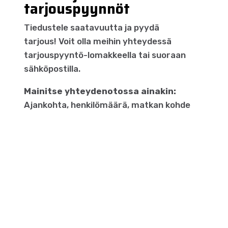
tarjouspyynnöt
Tiedustele saatavuutta ja pyydä
tarjous! Voit olla meihin yhteydessä
tarjouspyyntö-lomakkeella tai suoraan
sähköpostilla.
Mainitse yhteydenotossa ainakin:
Ajankohta, henkilömäärä, matkan kohde
ja/tai kesto sekä mahdolliset lisätoiveet
yhteystietojesi lisäksi niin lähetämme
sinulle nopeasti tarjouksen.
TARJOUSPYYNTÖ