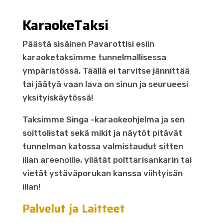
KaraokeTaksi
Päästä sisäinen Pavarottisi esiin
karaoketaksimme tunnelmallisessa
ympäristössä. Täällä ei tarvitse jännittää
tai jäätyä vaan lava on sinun ja seurueesi
yksityiskäytössä!
Taksimme Singa -karaokeohjelma ja sen
soittolistat sekä mikit ja näytöt pitävät
tunnelman katossa valmistaudut sitten
illan areenoille, yllätät polttarisankarin tai
vietät ystäväporukan kanssa viihtyisän
illan!
Palvelut ja Laitteet