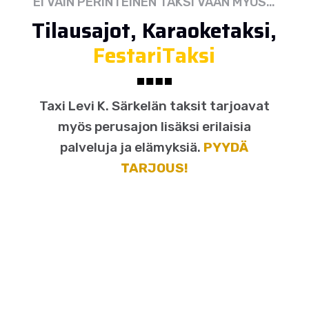
EI VAIN PERINTEINEN TAKSI VAAN MYÖS…
Tilausajot, Karaoketaksi,
FestariTaksi
Taxi Levi K. Särkelän taksit tarjoavat
myös perusajon lisäksi erilaisia
palveluja ja elämyksiä.
PYYDÄ
TARJOUS!