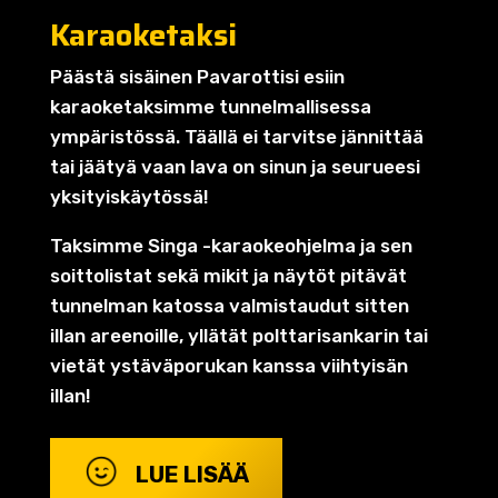
Karaoketaksi
Päästä sisäinen Pavarottisi esiin
karaoketaksimme tunnelmallisessa
ympäristössä. Täällä ei tarvitse jännittää
tai jäätyä vaan lava on sinun ja seurueesi
yksityiskäytössä!
Taksimme Singa -karaokeohjelma ja sen
soittolistat sekä mikit ja näytöt pitävät
tunnelman katossa valmistaudut sitten
illan areenoille, yllätät polttarisankarin tai
vietät ystäväporukan kanssa viihtyisän
illan!
LUE LISÄÄ